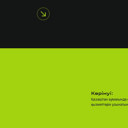
Көрінуі:
Қазақстан аумағында 
қызметтерін ұсынатын 