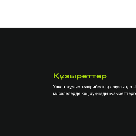
Құзыреттер
Үлкен жұмыс тәжірибесінің арқасында 
мәселелерде кең ауқымды құзыреттерге