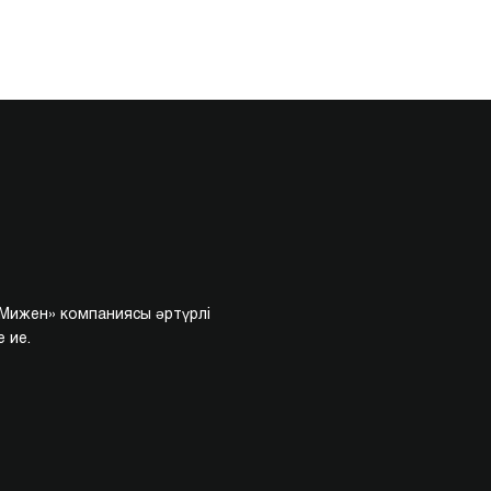
«Мижен» компаниясы әртүрлі
 ие.