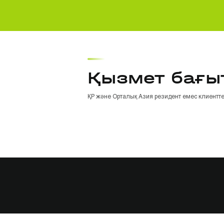
Қызмет бағы
ҚР және Орталық Азия резидент емес клиентте