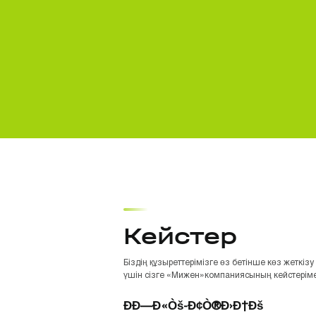
Кейстер
Біздің құзыреттерімізге өз бетінше көз жеткізу
үшін сізге «Мижен»компаниясының кейстерім
ÐÐ—Ð«Òš-Ð¢Ò®Ð›Ð†Ðš