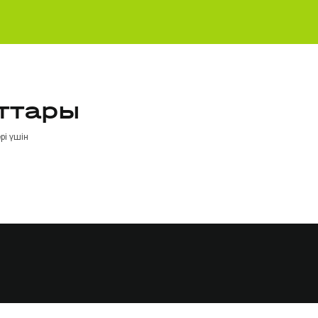
ттары
рі үшін