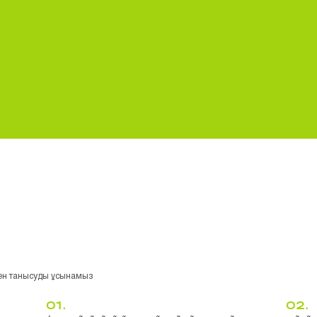
ен танысуды ұсынамыз
01.
02.