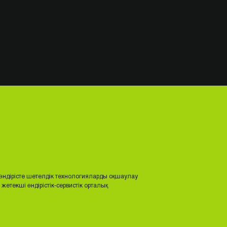
өндірісте шетелдік технологияларды оқшаулау
жетекші өндірістік-сервистік орталық