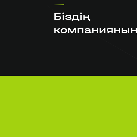
Біздің
компанияны